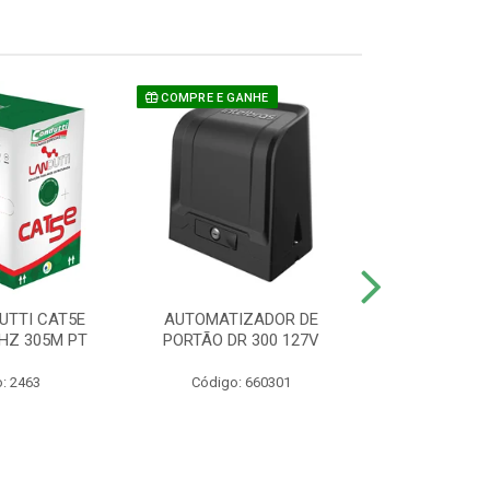
COMPRE E GANHE
UTTI CAT5E
AUTOMATIZADOR DE
CAMERA P/ S
HZ 305M PT
PORTÃO DR 300 127V
1220 BU
: 2463
Código: 660301
Código: