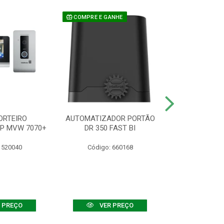
COMPRE E GANHE
ORTEIRO
AUTOMATIZADOR PORTÃO
SENSOR ATIVO
IP MVW 7070+
DR 350 FAST BI
 520040
Código: 660168
Código:
 PREÇO
VER PREÇO
VER