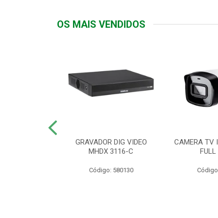
OS MAIS VENDIDOS
TTIV 600VA-
GRAVADOR DIG VIDEO
CAMERA TV I
20V
MHDX 3116-C
FULL
: 822200
Código: 580130
Código