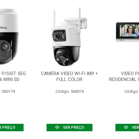
P/SIST. SEG
CAMERA VIDEO WI-FI IM9 +
VIDEO P
6 MINI SD
FULL COLOR
RESIDENCIAL 
: 560174
Código: 560074
Código:
R PREÇO
VER PREÇO
VER