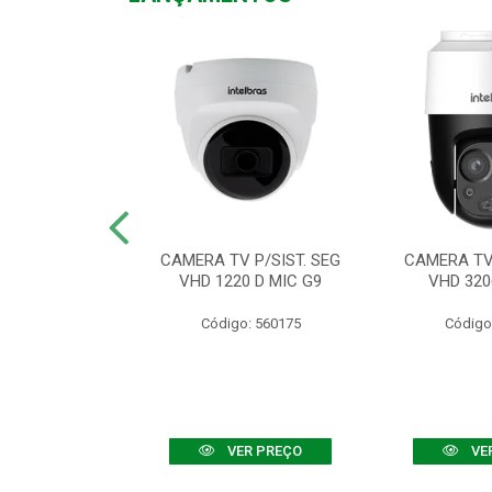
TV VHD 3520 D
CAMERA TV P/SIST. SEG
CAMERA TV 
 COLOR+
VHD 1220 D MIC G9
VHD 320
: 560108
Código: 560175
Código
R PREÇO
VER PREÇO
VE