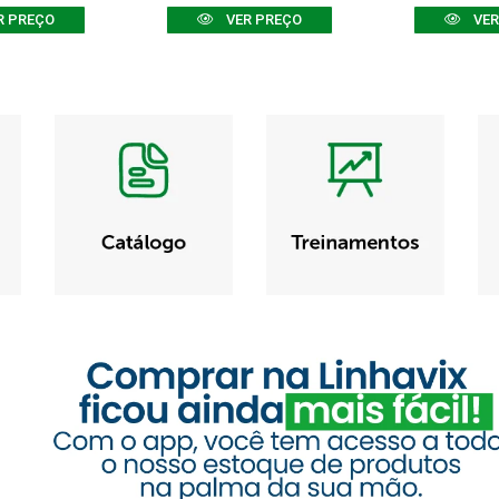
R PREÇO
VER PREÇO
VER