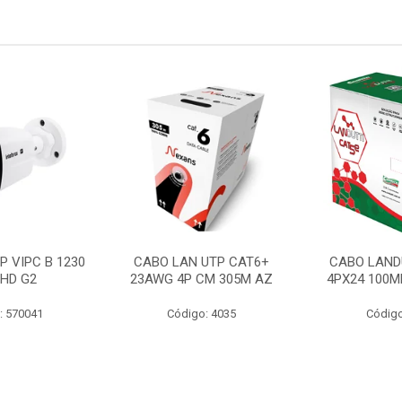
P VIPC B 1230
CABO LAN UTP CAT6+
CABO LAND
 HD G2
23AWG 4P CM 305M AZ
4PX24 100M
: 570041
Código: 4035
Código