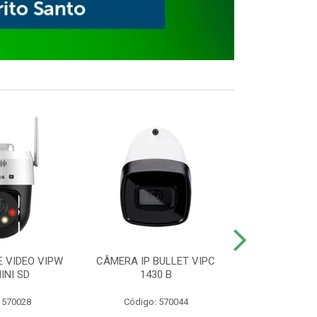
E VIDEO VIPW
CÂMERA IP BULLET VIPC
GRAVADOR 
INI SD
1430 B
MHDX 3
 570028
Código: 570044
Código: