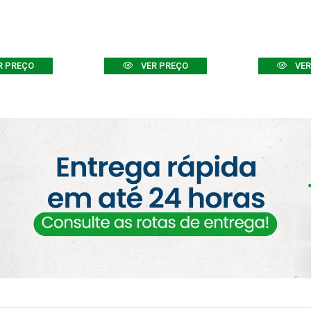
R PREÇO
VER PREÇO
VER