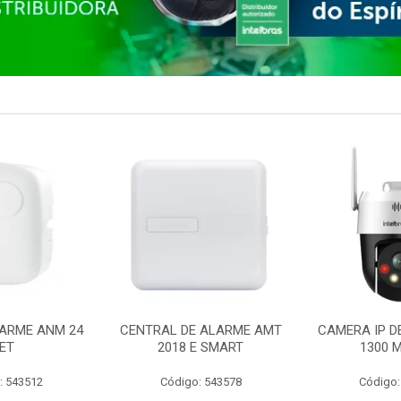
ARME ANM 24
CENTRAL DE ALARME AMT
CAMERA IP D
ET
2018 E SMART
1300 M
: 543512
Código: 543578
Código: