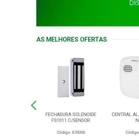
AS MELHORES OFERTAS
DOR ACESSO
FECHADURA SOLENOIDE
CENTRAL AL
 5531 MF EX
FS1011 C/SENSOR
N
: 900018
Código: 670006
Código