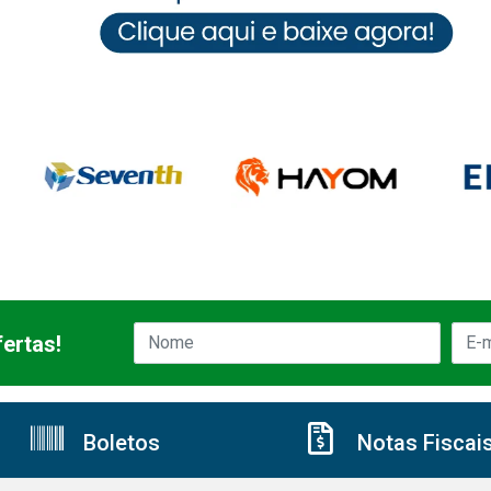
ertas!
Boletos
Notas Fiscai