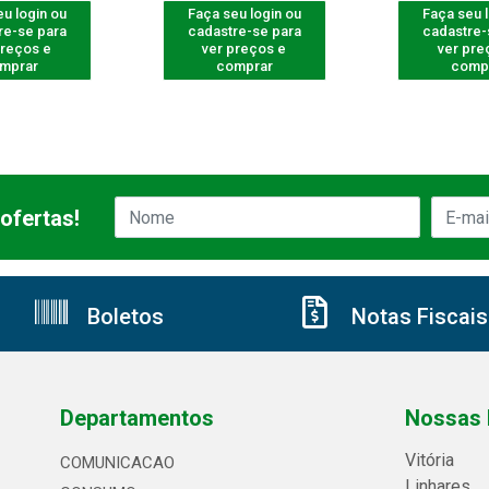
u login ou
Faça seu login ou
Faça seu 
re-se para
cadastre-se para
cadastre-
preços e
ver preços e
ver pre
mprar
comprar
comp
ofertas!
Boletos
Notas Fiscais
Departamentos
Nossas 
Vitória
COMUNICACAO
Linhares