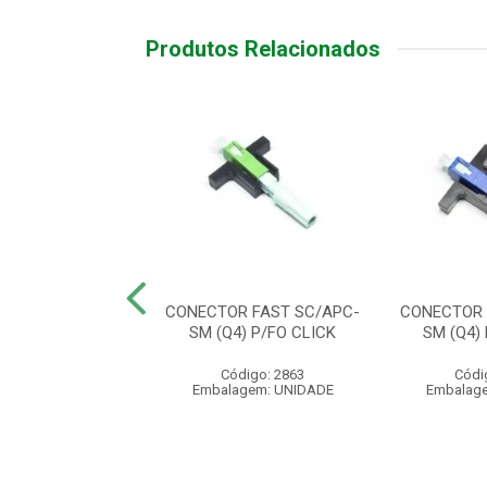
Produtos Relacionados
TADOR OPTICO
CONECTOR FAST SC/APC-
CONECTOR 
 SC/APC - XFA2
SM (Q4) P/FO CLICK
SM (Q4)
digo: 710011
Código: 2863
Códi
agem: UNIDADE
Embalagem: UNIDADE
Embalag