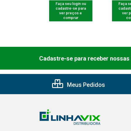
 seu login ou
Faça seu login ou
Faça se
astre-se para
cadastre-se para
cadast
er preços e
ver preços e
ver 
comprar
comprar
co
Cadastre-se para receber nossas 
Meus Pedidos