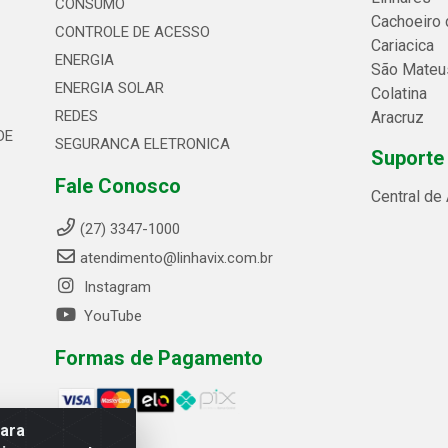
CONSUMO
Cachoeiro 
CONTROLE DE ACESSO
Cariacica
ENERGIA
São Mateu
ENERGIA SOLAR
Colatina
REDES
Aracruz
DE
SEGURANCA ELETRONICA
Suporte
Fale Conosco
Central de
(27) 3347-1000
atendimento@linhavix.com.br
Instagram
YouTube
Formas de Pagamento
para