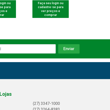
login ou
Faça seu login ou
Faça seu log
se para
cadastre-se para
cadastre-se 
ços e
ver preços e
ver preços
rar
comprar
comprar
Lojas
(27) 3347-1000
(27) 3264-8383