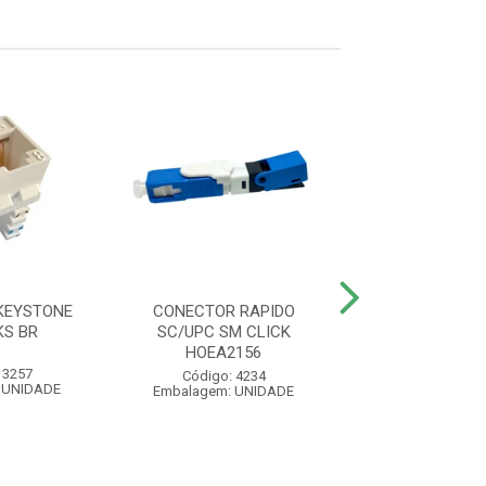
KEYSTONE
CONECTOR RAPIDO
ADAPTADOR O
KS BR
SC/UPC SM CLICK
SIMPLEX SC/AP
HOEA2156
 3257
Código: 710
Código: 4234
 UNIDADE
Embalagem: U
Embalagem: UNIDADE