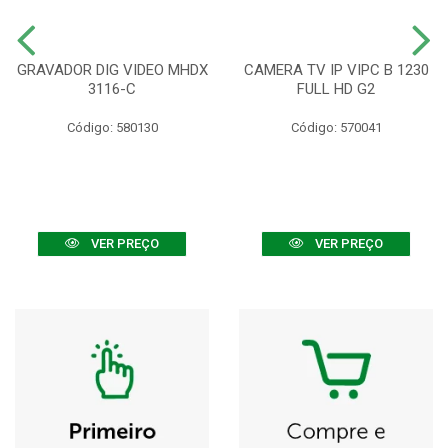
GRAVADOR DIG VIDEO MHDX
CAMERA TV IP VIPC B 1230
3116-C
FULL HD G2
Código: 580130
Código: 570041
VER PREÇO
VER PREÇO