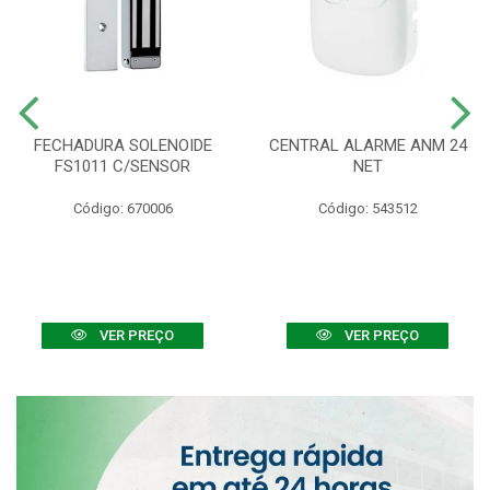
FECHADURA SOLENOIDE
CENTRAL ALARME ANM 24
FS1011 C/SENSOR
NET
Código: 670006
Código: 543512
VER PREÇO
VER PREÇO