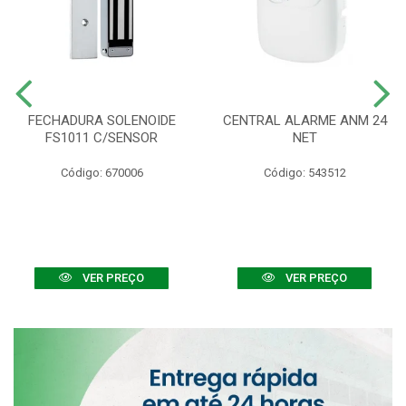
FECHADURA SOLENOIDE
CENTRAL ALARME ANM 24
FS1011 C/SENSOR
NET
Código: 670006
Código: 543512
VER PREÇO
VER PREÇO