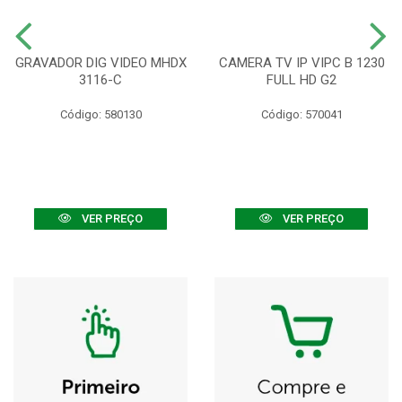
GRAVADOR DIG VIDEO MHDX
CAMERA TV IP VIPC B 1230
3116-C
FULL HD G2
Código: 580130
Código: 570041
VER PREÇO
VER PREÇO