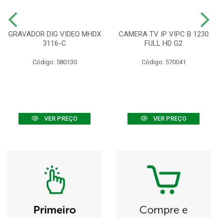
GRAVADOR DIG VIDEO MHDX
CAMERA TV IP VIPC B 1230
3116-C
FULL HD G2
Código: 580130
Código: 570041
VER PREÇO
VER PREÇO