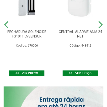
FECHADURA SOLENOIDE
CENTRAL ALARME ANM 24
FS1011 C/SENSOR
NET
Código: 670006
Código: 543512
VER PREÇO
VER PREÇO