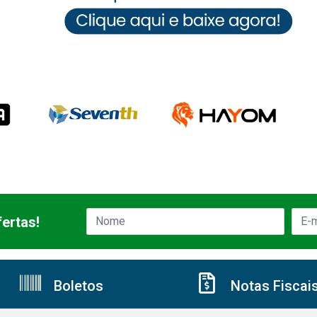
ertas!
Boletos
Notas Fiscai