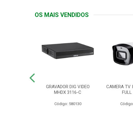
OS MAIS VENDIDOS
TTIV 600VA-
GRAVADOR DIG VIDEO
CAMERA TV I
20V
MHDX 3116-C
FULL
: 822200
Código: 580130
Código