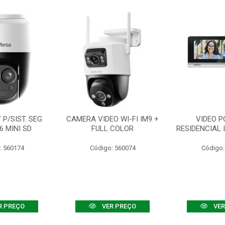
P/SIST. SEG
CAMERA VIDEO WI-FI IM9 +
VIDEO P
6 MINI SD
FULL COLOR
RESIDENCIAL 
: 560174
Código: 560074
Código:
R PREÇO
VER PREÇO
VER