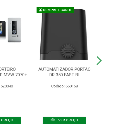
COMPRE E GANHE
ORTEIRO
AUTOMATIZADOR PORTÃO
SENSOR ATIVO
IP MVW 7070+
DR 350 FAST BI
 520040
Código: 660168
Código:
 PREÇO
VER PREÇO
VER