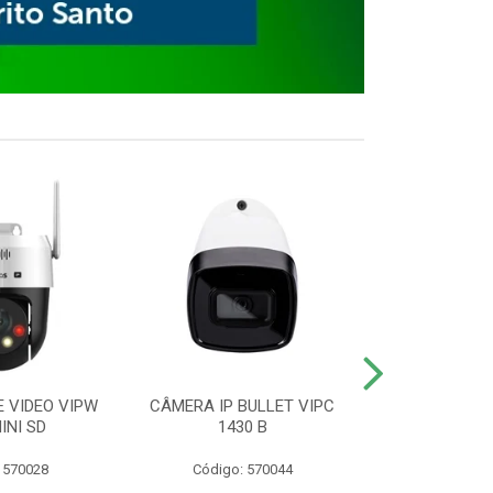
E VIDEO VIPW
CÂMERA IP BULLET VIPC
GRAVADOR 
INI SD
1430 B
MHDX 3
 570028
Código: 570044
Código: