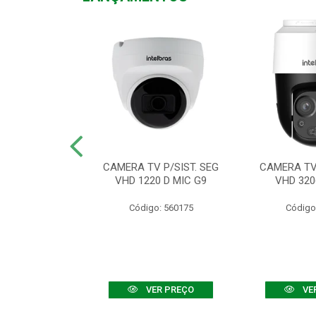
TV VHD 3520 D
CAMERA TV P/SIST. SEG
CAMERA TV 
 COLOR+
VHD 1220 D MIC G9
VHD 320
: 560108
Código: 560175
Código
R PREÇO
VER PREÇO
VE