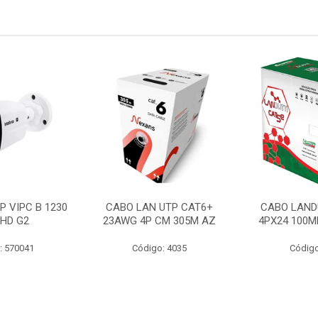
P VIPC B 1230
CABO LAN UTP CAT6+
CABO LAND
 HD G2
23AWG 4P CM 305M AZ
4PX24 100M
: 570041
Código: 4035
Código