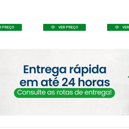
R PREÇO
VER PREÇO
VER