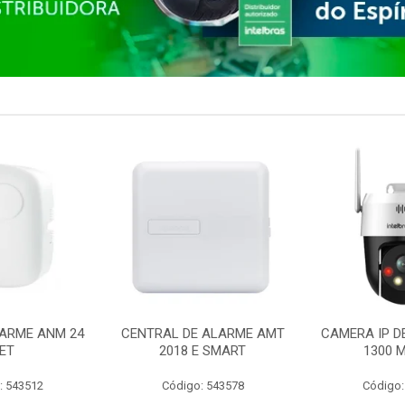
ARME ANM 24
CENTRAL DE ALARME AMT
CAMERA IP D
ET
2018 E SMART
1300 M
: 543512
Código: 543578
Código: