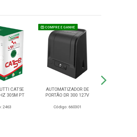
COMPRE E GANHE
UTTI CAT5E
AUTOMATIZADOR DE
CAMERA P/ S
HZ 305M PT
PORTÃO DR 300 127V
1220 BU
: 2463
Código: 660301
Código: