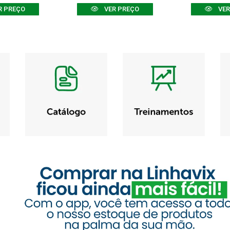
R PREÇO
VER PREÇO
VER