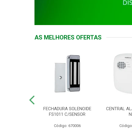
AS MELHORES OFERTAS
DOR ACESSO
FECHADURA SOLENOIDE
CENTRAL AL
 5531 MF EX
FS1011 C/SENSOR
N
: 900018
Código: 670006
Código