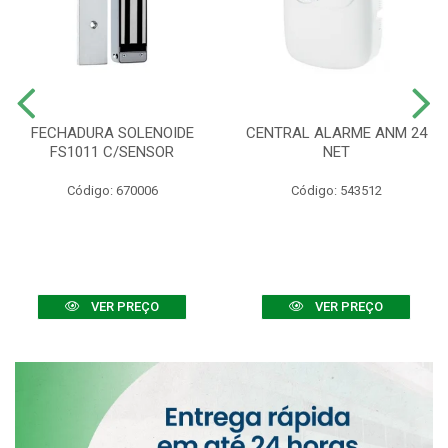
FECHADURA SOLENOIDE
CENTRAL ALARME ANM 24
FS1011 C/SENSOR
NET
Código: 670006
Código: 543512
VER PREÇO
VER PREÇO