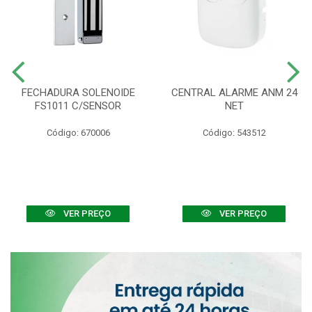
FECHADURA SOLENOIDE
CENTRAL ALARME ANM 24
FS1011 C/SENSOR
NET
Código: 670006
Código: 543512
VER PREÇO
VER PREÇO