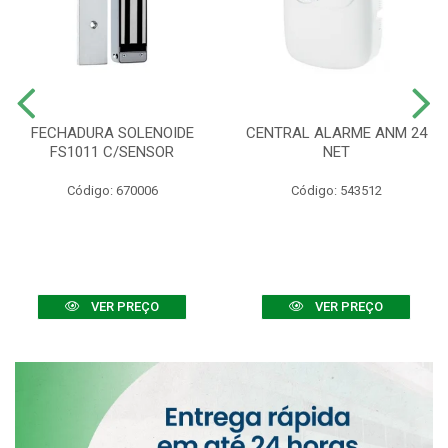
FECHADURA SOLENOIDE
CENTRAL ALARME ANM 24
FS1011 C/SENSOR
NET
Código: 670006
Código: 543512
VER PREÇO
VER PREÇO