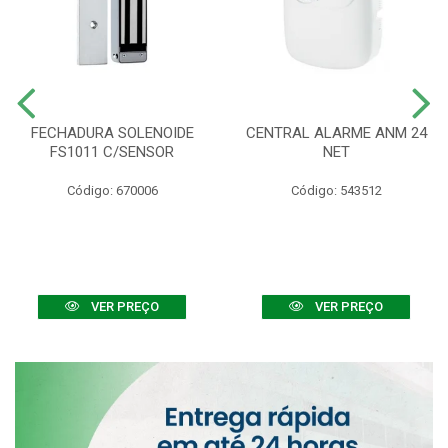
FECHADURA SOLENOIDE
CENTRAL ALARME ANM 24
FS1011 C/SENSOR
NET
Código: 670006
Código: 543512
VER PREÇO
VER PREÇO