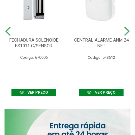
FECHADURA SOLENOIDE
CENTRAL ALARME ANM 24
FS1011 C/SENSOR
NET
Código: 670006
Código: 543512
VER PREÇO
VER PREÇO