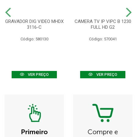
GRAVADOR DIG VIDEO MHDX
CAMERA TV IP VIPC B 1230
3116-C
FULL HD G2
Código: 580130
Código: 570041
VER PREÇO
VER PREÇO