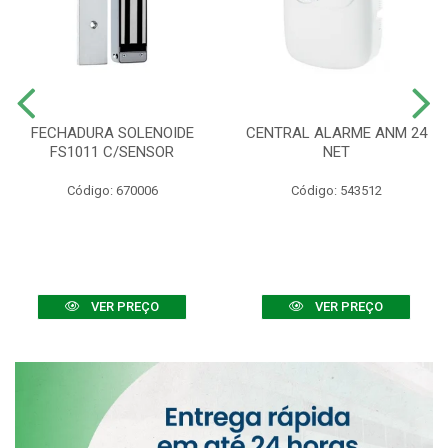
FECHADURA SOLENOIDE
CENTRAL ALARME ANM 24
FS1011 C/SENSOR
NET
Código: 670006
Código: 543512
VER PREÇO
VER PREÇO