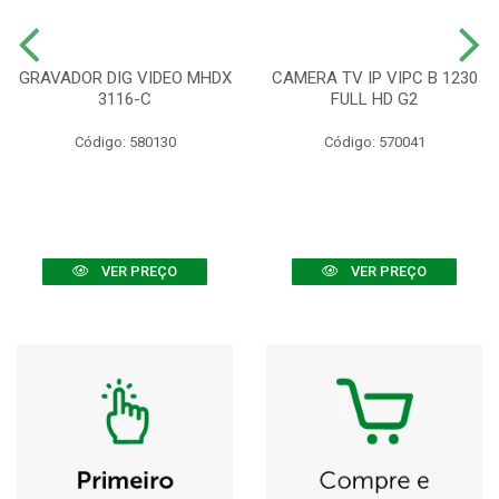
GRAVADOR DIG VIDEO MHDX
CAMERA TV IP VIPC B 1230
3116-C
FULL HD G2
Código: 580130
Código: 570041
VER PREÇO
VER PREÇO