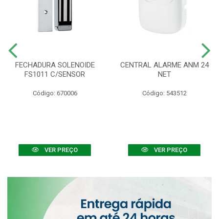
FECHADURA SOLENOIDE
CENTRAL ALARME ANM 24
FS1011 C/SENSOR
NET
Código: 670006
Código: 543512
VER PREÇO
VER PREÇO