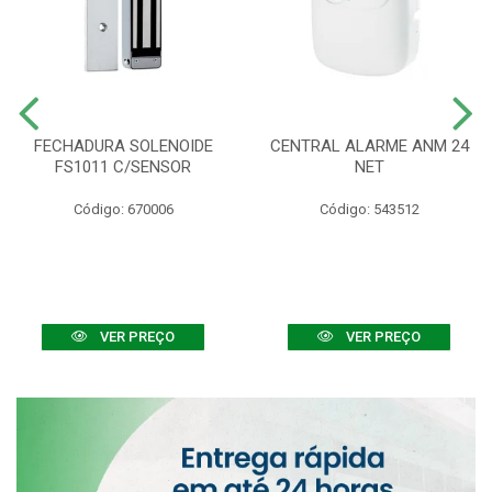
FECHADURA SOLENOIDE
CENTRAL ALARME ANM 24
FS1011 C/SENSOR
NET
Código: 670006
Código: 543512
VER PREÇO
VER PREÇO