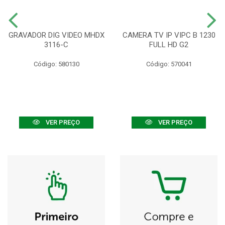
GRAVADOR DIG VIDEO MHDX
CAMERA TV IP VIPC B 1230
3116-C
FULL HD G2
Código: 580130
Código: 570041
VER PREÇO
VER PREÇO