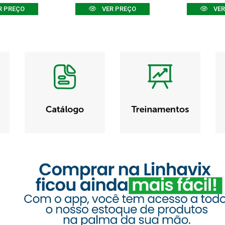
R PREÇO
VER PREÇO
VER