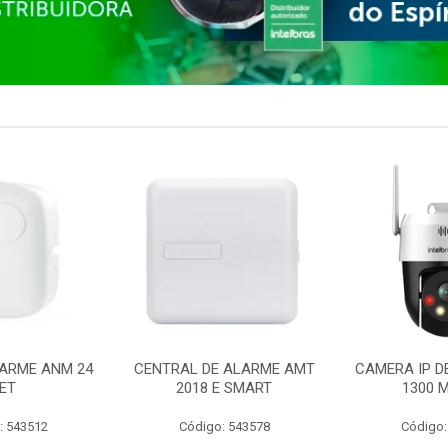
ARME ANM 24
CENTRAL DE ALARME AMT
CAMERA IP D
ET
2018 E SMART
1300 M
: 543512
Código: 543578
Código: