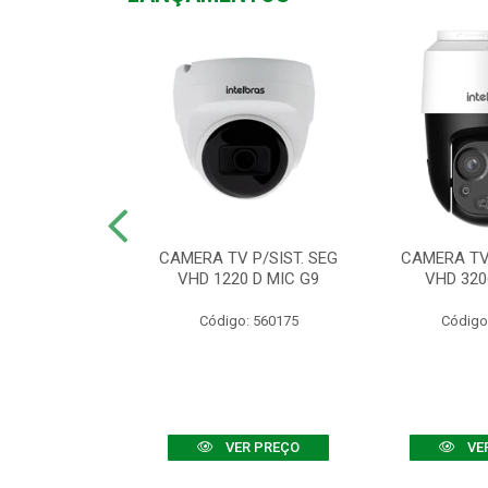
TV VHD 3520 D
CAMERA TV P/SIST. SEG
CAMERA TV 
 COLOR+
VHD 1220 D MIC G9
VHD 320
: 560108
Código: 560175
Código
R PREÇO
VER PREÇO
VE