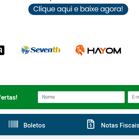
ertas!
Boletos
Notas Fiscai