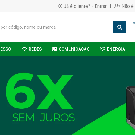
|
Já é cliente? - Entrar
Não é 
CESSO
REDES
COMUNICACAO
ENERGIA