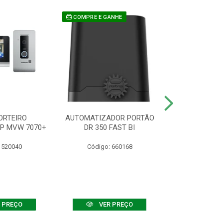
COMPRE E GANHE
ORTEIRO
AUTOMATIZADOR PORTÃO
SENSOR ATIVO
IP MVW 7070+
DR 350 FAST BI
 520040
Código: 660168
Código:
 PREÇO
VER PREÇO
VER