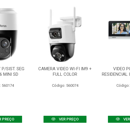
P/SIST. SEG
CAMERA VIDEO WI-FI IM9 +
VIDEO P
6 MINI SD
FULL COLOR
RESIDENCIAL 
: 560174
Código: 560074
Código:
R PREÇO
VER PREÇO
VER