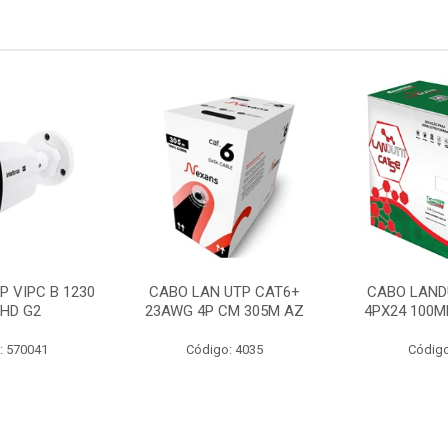
P VIPC B 1230
CABO LAN UTP CAT6+
CABO LAND
 HD G2
23AWG 4P CM 305M AZ
4PX24 100M
: 570041
Código: 4035
Código