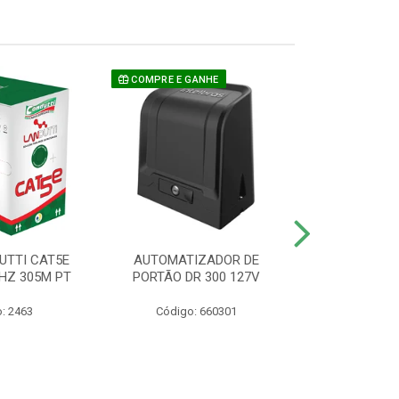
COMPRE E GANHE
UTTI CAT5E
AUTOMATIZADOR DE
CAMERA P/ S
HZ 305M PT
PORTÃO DR 300 127V
1220 BU
: 2463
Código: 660301
Código: