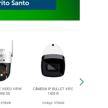
E VIDEO VIPW
CÂMERA IP BULLET VIPC
GRAVADOR 
INI SD
1430 B
MHDX 3
 570028
Código: 570044
Código: