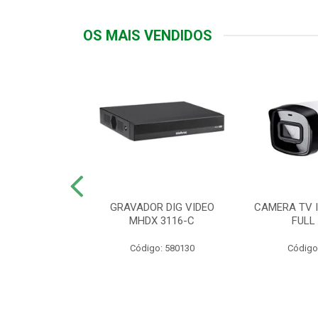
OS MAIS VENDIDOS
TTIV 600VA-
GRAVADOR DIG VIDEO
CAMERA TV I
20V
MHDX 3116-C
FULL
: 822200
Código: 580130
Código