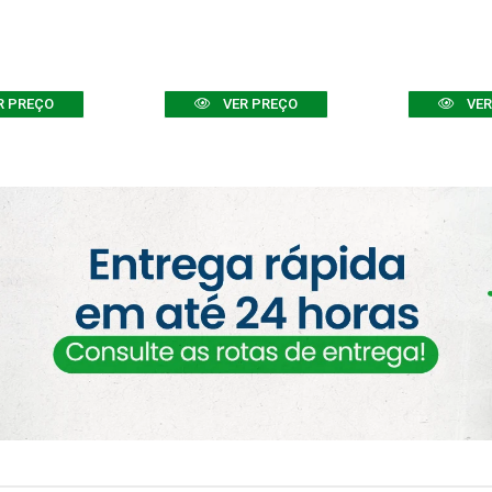
R PREÇO
VER PREÇO
VER