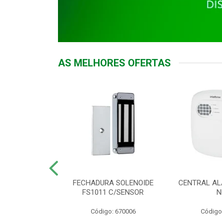
AS MELHORES OFERTAS
DOR ACESSO
FECHADURA SOLENOIDE
CENTRAL AL
 5531 MF EX
FS1011 C/SENSOR
N
: 900018
Código: 670006
Código