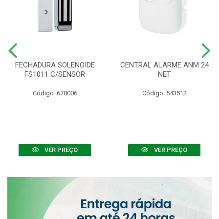
FECHADURA SOLENOIDE
CENTRAL ALARME ANM 24
FS1011 C/SENSOR
NET
Código: 670006
Código: 543512
VER PREÇO
VER PREÇO