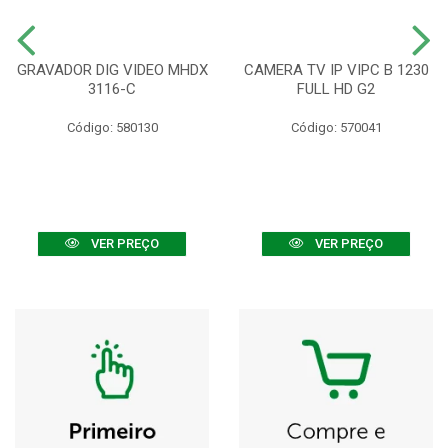
GRAVADOR DIG VIDEO MHDX
CAMERA TV IP VIPC B 1230
3116-C
FULL HD G2
Código: 580130
Código: 570041
VER PREÇO
VER PREÇO