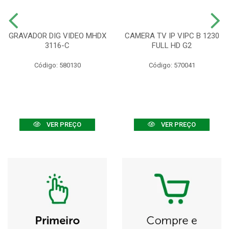
GRAVADOR DIG VIDEO MHDX
CAMERA TV IP VIPC B 1230
3116-C
FULL HD G2
Código: 580130
Código: 570041
VER PREÇO
VER PREÇO