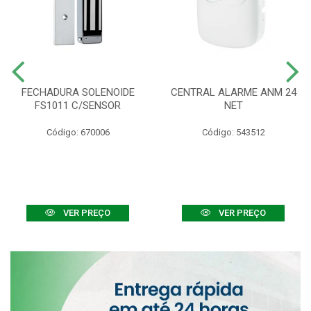
FECHADURA SOLENOIDE
CENTRAL ALARME ANM 24
FS1011 C/SENSOR
NET
Código: 670006
Código: 543512
VER PREÇO
VER PREÇO