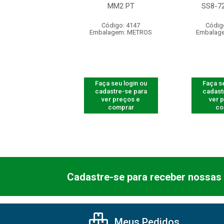
M2 PRETO
MM2 PT
SS8-7
ódigo: 4226
Código: 4147
Códig
agem: UNIDADE
Embalagem: METROS
Embalag
 seu login ou
Faça seu login ou
Faça se
astre-se para
cadastre-se para
cadast
er preços e
ver preços e
ver 
comprar
comprar
co
Cadastre-se para receber nossas 
Meus Pedidos