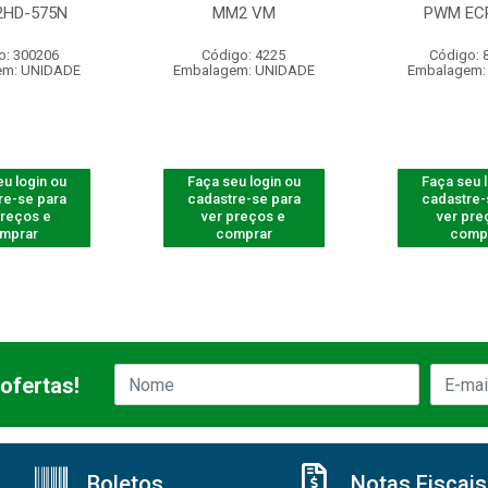
2HD-575N
MM2 VM
PWM ECP
o: 300206
Código: 4225
Código: 
em: UNIDADE
Embalagem: UNIDADE
Embalagem:
u login ou
Faça seu login ou
Faça seu 
re-se para
cadastre-se para
cadastre-
preços e
ver preços e
ver pre
mprar
comprar
comp
ofertas!
Boletos
Notas Fiscais