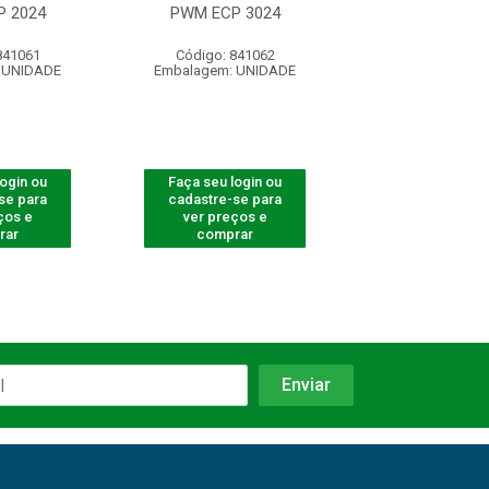
 2024
PWM ECP 3024
MM2 PRE
841061
Código: 841062
Código: 42
 UNIDADE
Embalagem: UNIDADE
Embalagem: U
login ou
Faça seu login ou
Faça seu log
se para
cadastre-se para
cadastre-se 
ços e
ver preços e
ver preços
rar
comprar
comprar