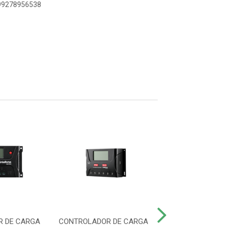
899278956538
 DE CARGA
CONTROLADOR DE CARGA
CABO FOTOVOLTA