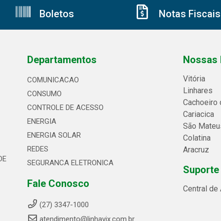
Boletos
Notas Fiscais
Departamentos
Nossas 
Vitória
COMUNICACAO
Linhares
CONSUMO
Cachoeiro 
CONTROLE DE ACESSO
Cariacica
ENERGIA
São Mateu
ENERGIA SOLAR
Colatina
REDES
Aracruz
DE
SEGURANCA ELETRONICA
Suporte
Fale Conosco
Central de
(27) 3347-1000
atendimento@linhavix.com.br