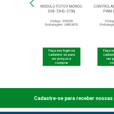
TOVOLTAICO 4,00
MODULO FOTOV MONOC
CONTROLAD
M2 PRETO
SS8-72HD-575N
PWM 
ódigo: 4226
Código: 300206
Códig
agem: UNIDADE
Embalagem: UNIDADE
Embalag
 seu login ou
Faça seu login ou
Faça se
astre-se para
cadastre-se para
cadast
er preços e
ver preços e
ver 
comprar
comprar
co
Cadastre-se para receber nossas 