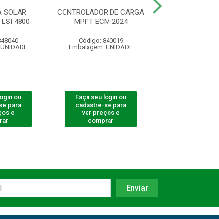
A SOLAR
CONTROLADOR DE CARGA
CABO FOTOVOLTA
LSI 4800
MPPT ECM 2024
MM2 PRE
848040
Código: 840019
Código: 42
 UNIDADE
Embalagem: UNIDADE
Embalagem: U
login ou
Faça seu login ou
Faça seu log
se para
cadastre-se para
cadastre-se 
ços e
ver preços e
ver preços
rar
comprar
comprar