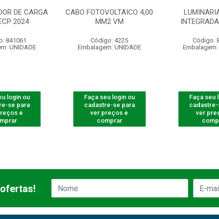
OR DE CARGA
CABO FOTOVOLTAICO 4,00
LUMINARI
ECP 2024
MM2 VM
INTEGRADA 
o: 841061
Código: 4225
Código: 
em: UNIDADE
Embalagem: UNIDADE
Embalagem:
u login ou
Faça seu login ou
Faça seu 
re-se para
cadastre-se para
cadastre-
preços e
ver preços e
ver pre
mprar
comprar
comp
ofertas!