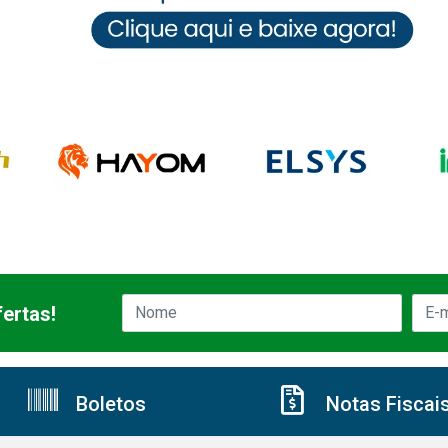
ertas!
Boletos
Notas Fiscai