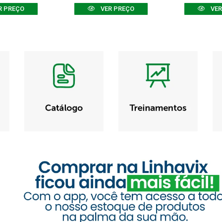
R PREÇO
VER PREÇO
VER