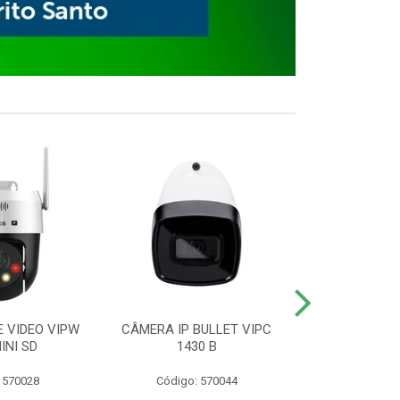
E VIDEO VIPW
CÂMERA IP BULLET VIPC
GRAVADOR 
INI SD
1430 B
MHDX 3
 570028
Código: 570044
Código: