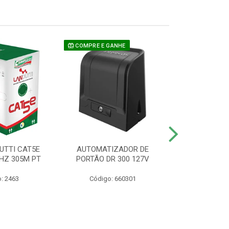
COMPRE E GANHE
UTTI CAT5E
AUTOMATIZADOR DE
CAMERA P/ S
HZ 305M PT
PORTÃO DR 300 127V
1220 BU
: 2463
Código: 660301
Código: