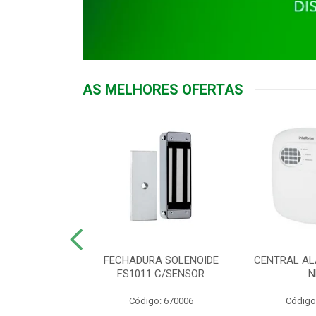
AS MELHORES OFERTAS
DOR ACESSO
FECHADURA SOLENOIDE
CENTRAL AL
 5531 MF EX
FS1011 C/SENSOR
N
: 900018
Código: 670006
Código