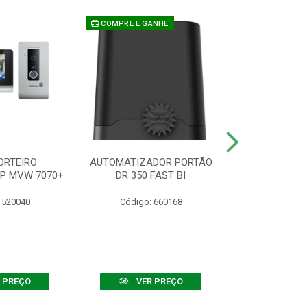
COMPRE E GANHE
ORTEIRO
AUTOMATIZADOR PORTÃO
SENSOR ATIVO
IP MVW 7070+
DR 350 FAST BI
 520040
Código: 660168
Código:
 PREÇO
VER PREÇO
VER