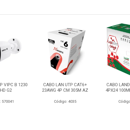
P VIPC B 1230
CABO LAN UTP CAT6+
CABO LAND
 HD G2
23AWG 4P CM 305M AZ
4PX24 100M
: 570041
Código: 4035
Código