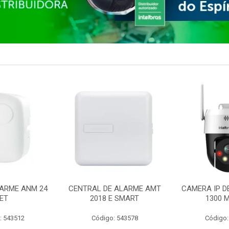
ARME ANM 24
CENTRAL DE ALARME AMT
CAMERA IP D
ET
2018 E SMART
1300 M
: 543512
Código: 543578
Código: