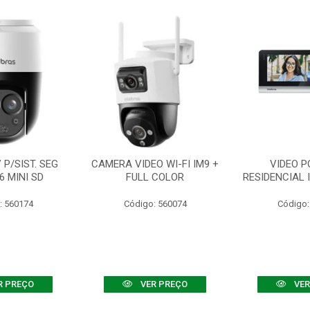
P/SIST. SEG
CAMERA VIDEO WI-FI IM9 +
VIDEO P
6 MINI SD
FULL COLOR
RESIDENCIAL 
: 560174
Código: 560074
Código:
R PREÇO
VER PREÇO
VER