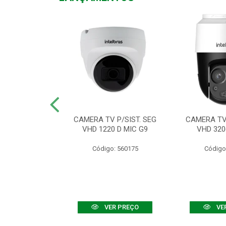
TV VHD 3520 D
CAMERA TV P/SIST. SEG
CAMERA TV 
 COLOR+
VHD 1220 D MIC G9
VHD 320
: 560108
Código: 560175
Código
R PREÇO
VER PREÇO
VE