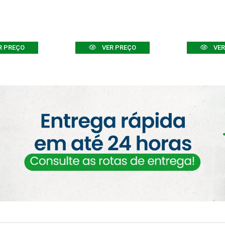
R PREÇO
VER PREÇO
VER