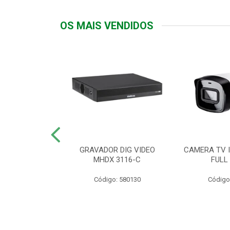
OS MAIS VENDIDOS
TTIV 600VA-
GRAVADOR DIG VIDEO
CAMERA TV I
20V
MHDX 3116-C
FULL
: 822200
Código: 580130
Código