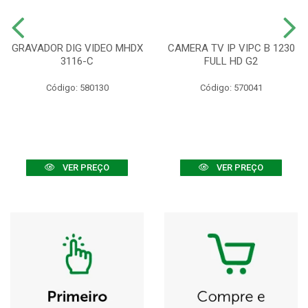
GRAVADOR DIG VIDEO MHDX
CAMERA TV IP VIPC B 1230
3116-C
FULL HD G2
Código: 580130
Código: 570041
VER PREÇO
VER PREÇO