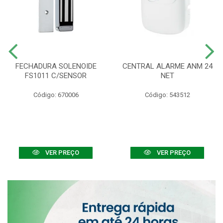
FECHADURA SOLENOIDE
CENTRAL ALARME ANM 24
FS1011 C/SENSOR
NET
Código: 670006
Código: 543512
VER PREÇO
VER PREÇO