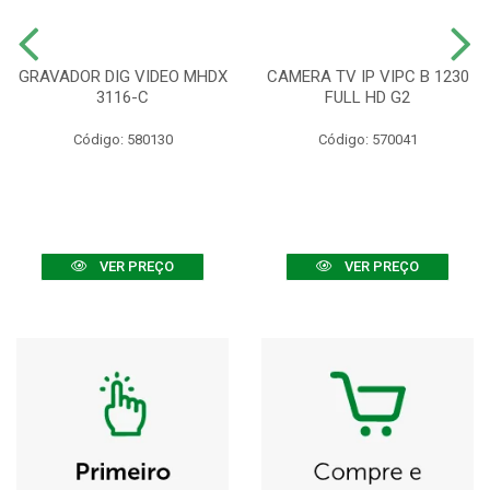
GRAVADOR DIG VIDEO MHDX
CAMERA TV IP VIPC B 1230
3116-C
FULL HD G2
Código: 580130
Código: 570041
VER PREÇO
VER PREÇO