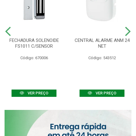
FECHADURA SOLENOIDE
CENTRAL ALARME ANM 24
FS1011 C/SENSOR
NET
Código: 670006
Código: 543512
VER PREÇO
VER PREÇO