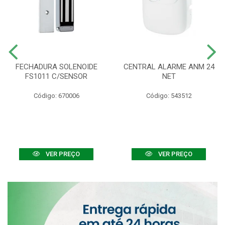
FECHADURA SOLENOIDE
CENTRAL ALARME ANM 24
FS1011 C/SENSOR
NET
Código: 670006
Código: 543512
VER PREÇO
VER PREÇO