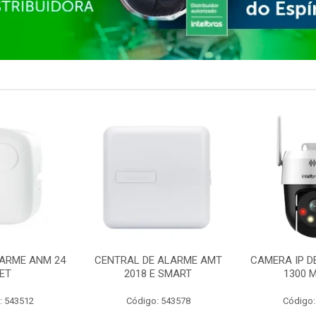
ARME ANM 24
CENTRAL DE ALARME AMT
CAMERA IP D
ET
2018 E SMART
1300 M
: 543512
Código: 543578
Código: