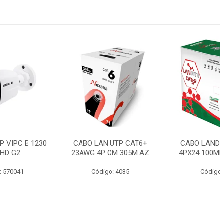
P VIPC B 1230
CABO LAN UTP CAT6+
CABO LAND
 HD G2
23AWG 4P CM 305M AZ
4PX24 100M
: 570041
Código: 4035
Código