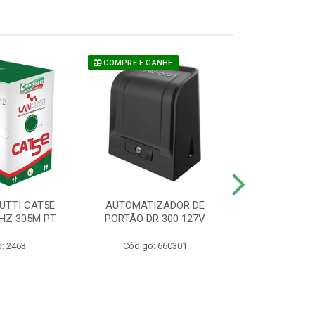
COMPRE E GANHE
UTTI CAT5E
AUTOMATIZADOR DE
CAMERA P/ S
HZ 305M PT
PORTÃO DR 300 127V
1220 BU
: 2463
Código: 660301
Código: