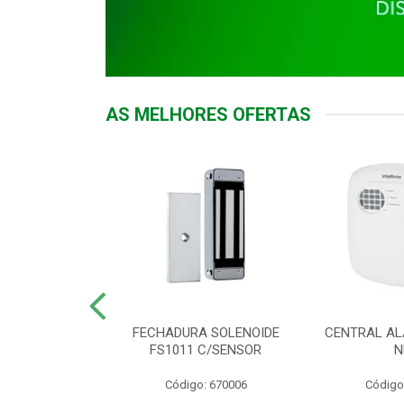
AS MELHORES OFERTAS
DOR ACESSO
FECHADURA SOLENOIDE
CENTRAL AL
 5531 MF EX
FS1011 C/SENSOR
N
: 900018
Código: 670006
Código