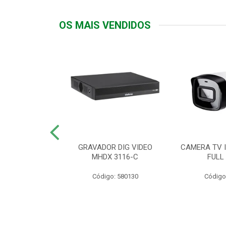
OS MAIS VENDIDOS
TTIV 600VA-
GRAVADOR DIG VIDEO
CAMERA TV I
20V
MHDX 3116-C
FULL
: 822200
Código: 580130
Código