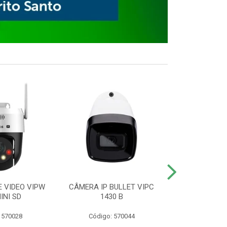
E VIDEO VIPW
CÂMERA IP BULLET VIPC
GRAVADOR 
INI SD
1430 B
MHDX 3
 570028
Código: 570044
Código: