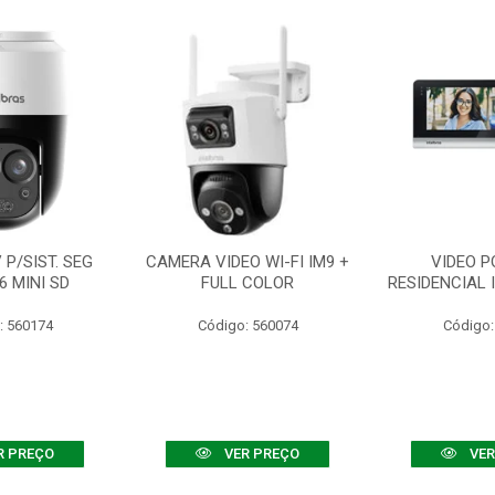
P/SIST. SEG
CAMERA VIDEO WI-FI IM9 +
VIDEO P
6 MINI SD
FULL COLOR
RESIDENCIAL 
: 560174
Código: 560074
Código:
R PREÇO
VER PREÇO
VER