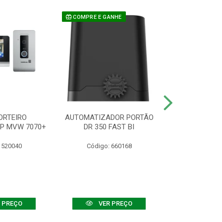
COMPRE E GANHE
ORTEIRO
AUTOMATIZADOR PORTÃO
SENSOR ATIVO
IP MVW 7070+
DR 350 FAST BI
 520040
Código: 660168
Código:
 PREÇO
VER PREÇO
VER