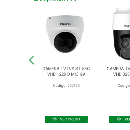
TV VHD 3520 D
CAMERA TV P/SIST. SEG
CAMERA TV 
 COLOR+
VHD 1220 D MIC G9
VHD 320
: 560108
Código: 560175
Código
R PREÇO
VER PREÇO
VE