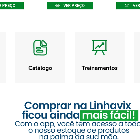
R PREÇO
VER PREÇO
VER