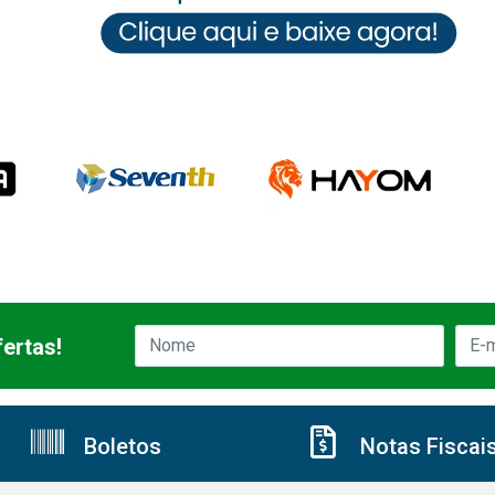
ertas!
Boletos
Notas Fiscai