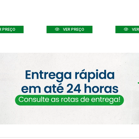
R PREÇO
VER PREÇO
VER