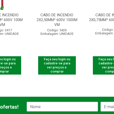
E INCENDIO
CABO DE INCENDIO
CABO DE I
M² 600V 100M
2X2,50MM² 600V 1000M
2X0,75MM² 60
VM
VM
Código:
go: 3417
Código: 5426
Embalagem:
em: UNIDADE
Embalagem: UNIDADE
u login ou
Faça seu login ou
Faça seu 
re-se para
cadastre-se para
cadastre-
preços e
ver preços e
ver pre
mprar
comprar
comp
ofertas!