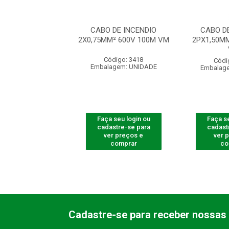
 DE INCENDIO
CABO DE INCENDIO
CABO D
MM² 600V 1000M
2X0,75MM² 600V 100M VM
2PX1,50M
VM
Código: 3418
ódigo: 5426
Códi
Embalagem: UNIDADE
agem: UNIDADE
Embalag
 seu login ou
Faça seu login ou
Faça se
astre-se para
cadastre-se para
cadast
er preços e
ver preços e
ver 
comprar
comprar
co
Cadastre-se para receber nossas 