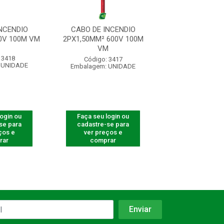
NCENDIO
CABO DE INCENDIO
CABO DE INC
0V 100M VM
2PX1,50MM² 600V 100M
2X2,50MM² 600
VM
VM
 3418
Código: 3417
Código: 54
 UNIDADE
Embalagem: UNIDADE
Embalagem: U
login ou
Faça seu login ou
Faça seu log
se para
cadastre-se para
cadastre-se 
ços e
ver preços e
ver preços
rar
comprar
comprar