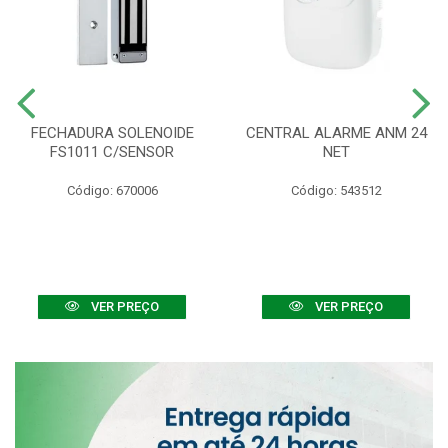
FECHADURA SOLENOIDE
CENTRAL ALARME ANM 24
FS1011 C/SENSOR
NET
Código: 670006
Código: 543512
VER PREÇO
VER PREÇO