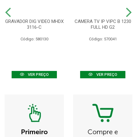
GRAVADOR DIG VIDEO MHDX
CAMERA TV IP VIPC B 1230
3116-C
FULL HD G2
Código: 580130
Código: 570041
VER PREÇO
VER PREÇO