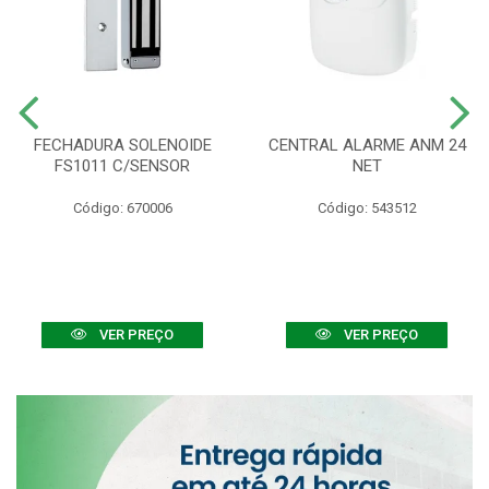
FECHADURA SOLENOIDE
CENTRAL ALARME ANM 24
FS1011 C/SENSOR
NET
Código: 670006
Código: 543512
VER PREÇO
VER PREÇO