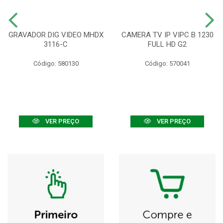
GRAVADOR DIG VIDEO MHDX
CAMERA TV IP VIPC B 1230
3116-C
FULL HD G2
Código: 580130
Código: 570041
VER PREÇO
VER PREÇO