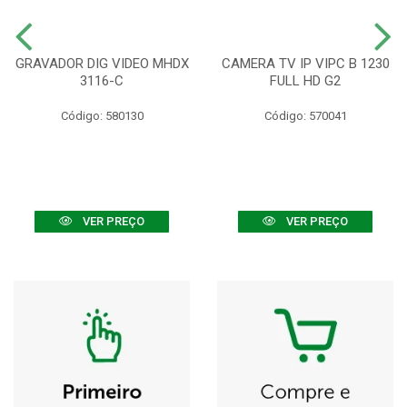
GRAVADOR DIG VIDEO MHDX
CAMERA TV IP VIPC B 1230
3116-C
FULL HD G2
Código: 580130
Código: 570041
VER PREÇO
VER PREÇO