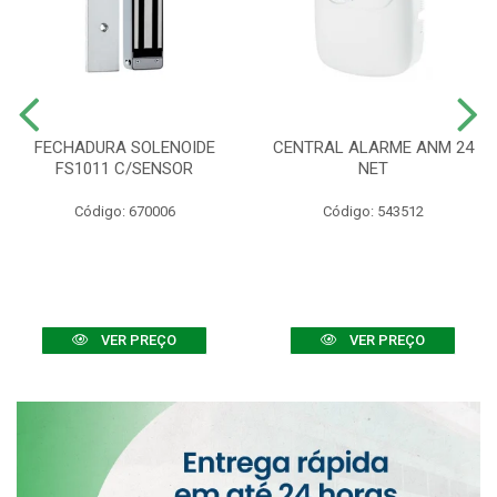
FECHADURA SOLENOIDE
CENTRAL ALARME ANM 24
FS1011 C/SENSOR
NET
Código: 670006
Código: 543512
VER PREÇO
VER PREÇO