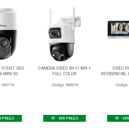
P/SIST. SEG
CAMERA VIDEO WI-FI IM9 +
VIDEO P
6 MINI SD
FULL COLOR
RESIDENCIAL 
: 560174
Código: 560074
Código:
R PREÇO
VER PREÇO
VER