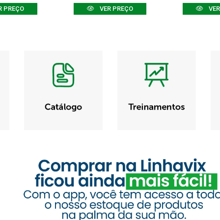
R PREÇO
VER PREÇO
VER