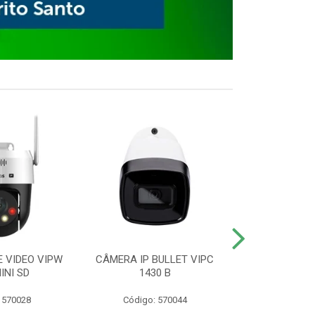
E VIDEO VIPW
CÂMERA IP BULLET VIPC
GRAVADOR 
INI SD
1430 B
MHDX 3
 570028
Código: 570044
Código: