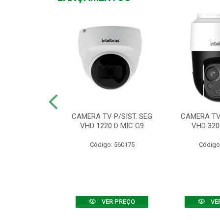
TV VHD 3520 D
CAMERA TV P/SIST. SEG
CAMERA TV 
 COLOR+
VHD 1220 D MIC G9
VHD 320
: 560108
Código: 560175
Código
R PREÇO
VER PREÇO
VE