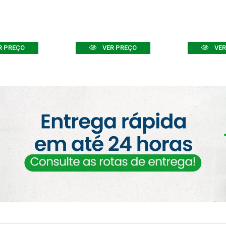
R PREÇO
VER PREÇO
VER