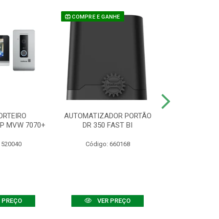
COMPRE E GANHE
ORTEIRO
AUTOMATIZADOR PORTÃO
SENSOR ATIVO
IP MVW 7070+
DR 350 FAST BI
 520040
Código: 660168
Código:
 PREÇO
VER PREÇO
VER