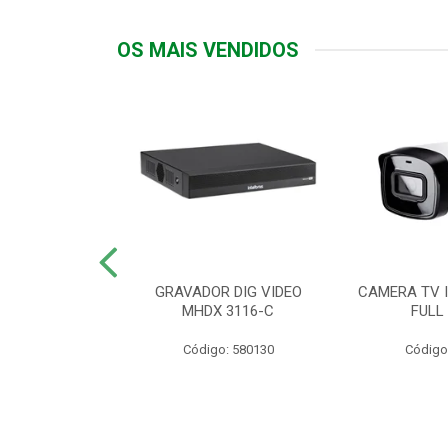
OS MAIS VENDIDOS
TTIV 600VA-
GRAVADOR DIG VIDEO
CAMERA TV I
20V
MHDX 3116-C
FULL
: 822200
Código: 580130
Código