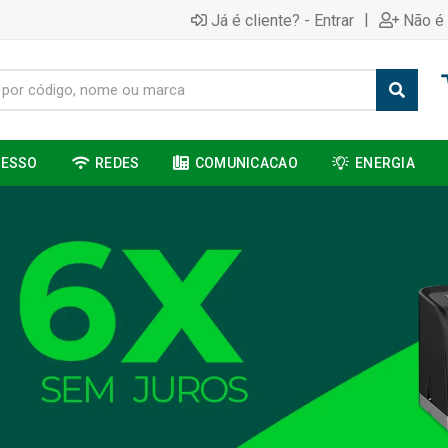
|
Já é cliente? - Entrar
Não é 
CESSO
REDES
COMUNICACAO
ENERGIA