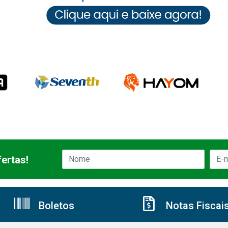
ertas!
Boletos
Notas Fiscai