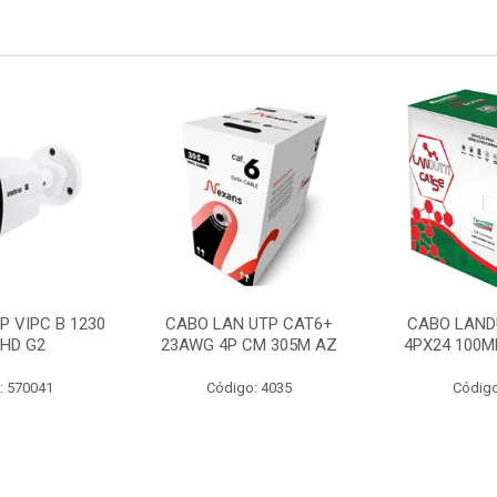
P VIPC B 1230
CABO LAN UTP CAT6+
CABO LAND
 HD G2
23AWG 4P CM 305M AZ
4PX24 100M
: 570041
Código: 4035
Código