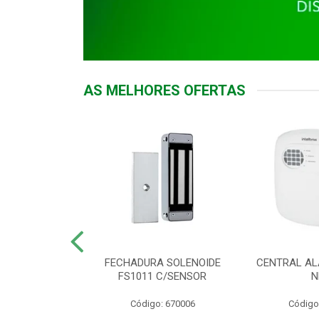
AS MELHORES OFERTAS
DOR ACESSO
FECHADURA SOLENOIDE
CENTRAL AL
 5531 MF EX
FS1011 C/SENSOR
N
: 900018
Código: 670006
Código