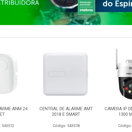
ARME ANM 24
CENTRAL DE ALARME AMT
CAMERA IP D
ET
2018 E SMART
1300 M
: 543512
Código: 543578
Código: