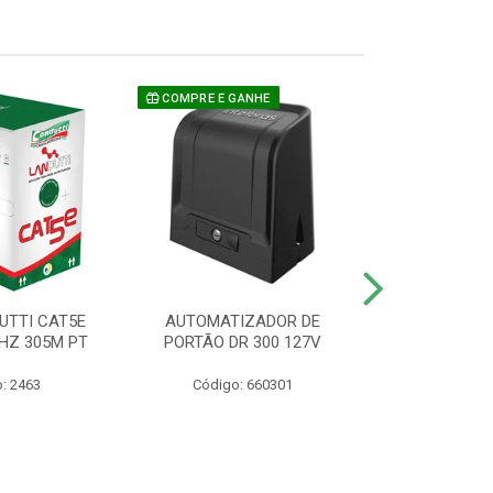
COMPRE E GANHE
UTTI CAT5E
AUTOMATIZADOR DE
CAMERA P/ S
HZ 305M PT
PORTÃO DR 300 127V
1220 BU
: 2463
Código: 660301
Código: