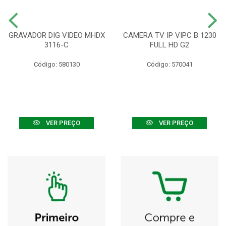
GRAVADOR DIG VIDEO MHDX
CAMERA TV IP VIPC B 1230
3116-C
FULL HD G2
Código: 580130
Código: 570041
VER PREÇO
VER PREÇO