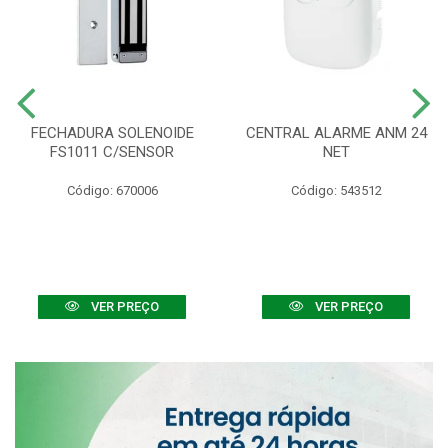
FECHADURA SOLENOIDE
CENTRAL ALARME ANM 24
FS1011 C/SENSOR
NET
Código: 670006
Código: 543512
VER PREÇO
VER PREÇO