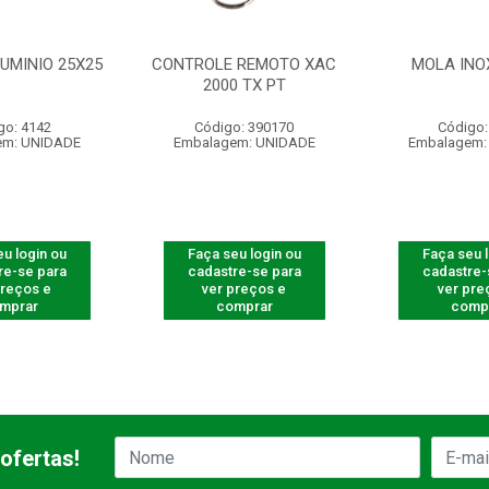
UMINIO 25X25
CONTROLE REMOTO XAC
MOLA INO
2000 TX PT
go: 4142
Código: 390170
Código:
em: UNIDADE
Embalagem: UNIDADE
Embalagem:
u login ou
Faça seu login ou
Faça seu 
re-se para
cadastre-se para
cadastre-
preços e
ver preços e
ver pre
mprar
comprar
comp
ofertas!