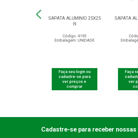
LE REMOTO XAC
SAPATA ALUMINIO 25X25
SAPATA AL
0 SMART PT
I9
digo: 540005
Código: 4195
Códi
agem: UNIDADE
Embalagem: UNIDADE
Embalag
 seu login ou
Faça seu login ou
Faça se
astre-se para
cadastre-se para
cadast
er preços e
ver preços e
ver 
comprar
comprar
co
Cadastre-se para receber nossas 