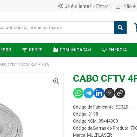
|
Já é cliente? - Entrar
Não é 
CESSO
REDES
COMUNICACAO
ENERGIA
ABO CFTV 4P 300M 0,41MM BR
CABO CFTV 4
Código do Fabricante: SE325
Código: 3198
Código NCM: 85444900
Código de Barras do Produto: 7
Marca:
MULTILASER