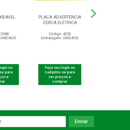
XIDAVEL
PLACA ADVERTENCIA
CONTROLE REM
CERCA ELETRICA
4000 SMAR
 3388
Código: 4202
Código: 540
 UNIDADE
Embalagem: UNIDADE
Embalagem: U
login ou
Faça seu login ou
Faça seu log
se para
cadastre-se para
cadastre-se 
ços e
ver preços e
ver preços
rar
comprar
comprar