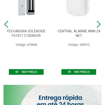
FECHADURA SOLENOIDE
CENTRAL ALARME ANM 24
FS1011 C/SENSOR
NET
Código: 670006
Código: 543512
VER PREÇO
VER PREÇO