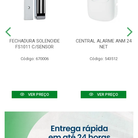
FECHADURA SOLENOIDE
CENTRAL ALARME ANM 24
FS1011 C/SENSOR
NET
Código: 670006
Código: 543512
VER PREÇO
VER PREÇO