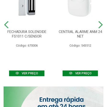
FECHADURA SOLENOIDE
CENTRAL ALARME ANM 24
FS1011 C/SENSOR
NET
Código: 670006
Código: 543512
VER PREÇO
VER PREÇO