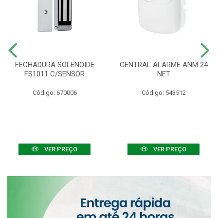
FECHADURA SOLENOIDE
CENTRAL ALARME ANM 24
FS1011 C/SENSOR
NET
Código: 670006
Código: 543512
VER PREÇO
VER PREÇO