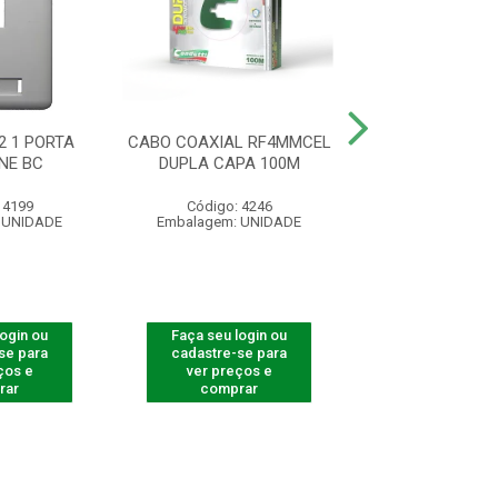
2 1 PORTA
CABO COAXIAL RF4MMCEL
ESPELHO 4X2 2
NE BC
DUPLA CAPA 100M
KEYSTONE
 4199
Código: 4246
Código: 41
 UNIDADE
Embalagem: UNIDADE
Embalagem: U
login ou
Faça seu login ou
Faça seu log
se para
cadastre-se para
cadastre-se 
ços e
ver preços e
ver preços
rar
comprar
comprar