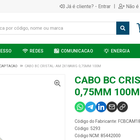
|
Já é cliente? - Entrar
Não é 
CESSO
REDES
COMUNICACAO
ENERGIA
 CAPTACAO
CABO BC CRISTAL- AM 2X18AWG 0,75MM 100M
CABO BC CRI
0,75MM 100M
Código do Fabricante: FCBCAM
Código: 5293
Código NCM: 85442000