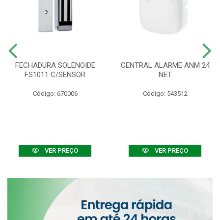
FECHADURA SOLENOIDE
CENTRAL ALARME ANM 24
FS1011 C/SENSOR
NET
Código: 670006
Código: 543512
VER PREÇO
VER PREÇO