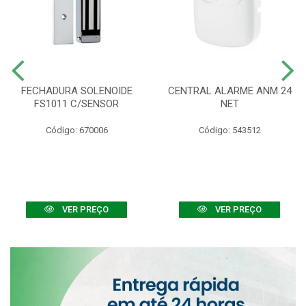
FECHADURA SOLENOIDE
CENTRAL ALARME ANM 24
FS1011 C/SENSOR
NET
Código: 670006
Código: 543512
VER PREÇO
VER PREÇO