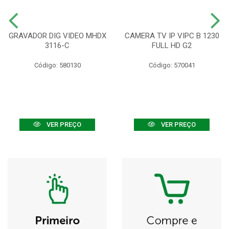
GRAVADOR DIG VIDEO MHDX
CAMERA TV IP VIPC B 1230
3116-C
FULL HD G2
Código: 580130
Código: 570041
VER PREÇO
VER PREÇO