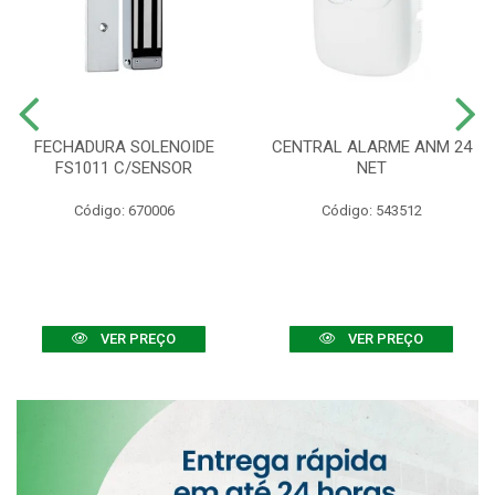
FECHADURA SOLENOIDE
CENTRAL ALARME ANM 24
FS1011 C/SENSOR
NET
Código: 670006
Código: 543512
VER PREÇO
VER PREÇO