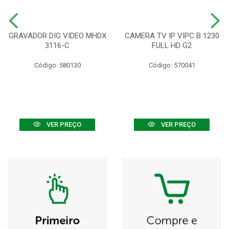
GRAVADOR DIG VIDEO MHDX
CAMERA TV IP VIPC B 1230
3116-C
FULL HD G2
Código: 580130
Código: 570041
VER PREÇO
VER PREÇO