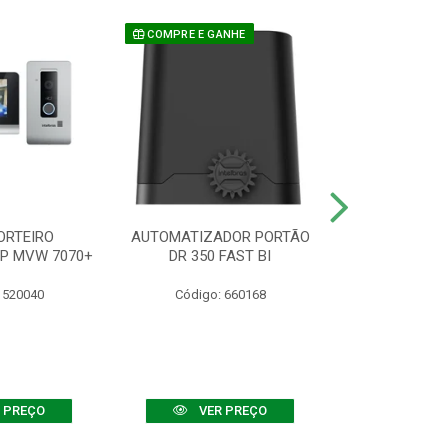
COMPRE E GANHE
ORTEIRO
AUTOMATIZADOR PORTÃO
SENSOR ATIVO
IP MVW 7070+
DR 350 FAST BI
 520040
Código: 660168
Código:
 PREÇO
VER PREÇO
VER