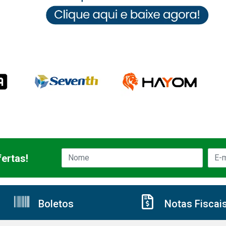
ertas!
Boletos
Notas Fiscai