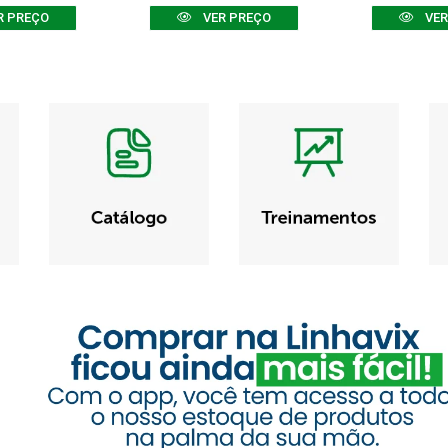
R PREÇO
VER PREÇO
VER