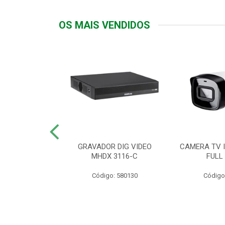
OS MAIS VENDIDOS
TTIV 600VA-
GRAVADOR DIG VIDEO
CAMERA TV I
20V
MHDX 3116-C
FULL
: 822200
Código: 580130
Código