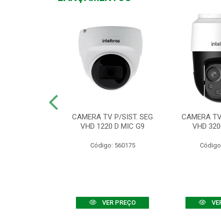
TV VHD 3520 D
CAMERA TV P/SIST. SEG
CAMERA TV 
 COLOR+
VHD 1220 D MIC G9
VHD 320
: 560108
Código: 560175
Código
R PREÇO
VER PREÇO
VE