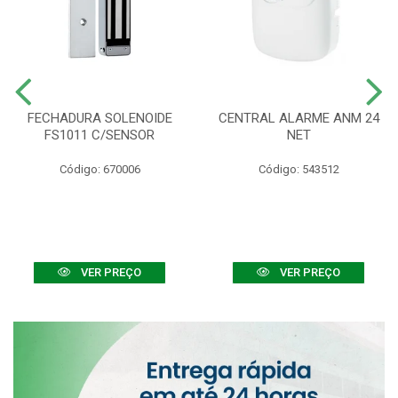
FECHADURA SOLENOIDE
CENTRAL ALARME ANM 24
FS1011 C/SENSOR
NET
Código: 670006
Código: 543512
VER PREÇO
VER PREÇO