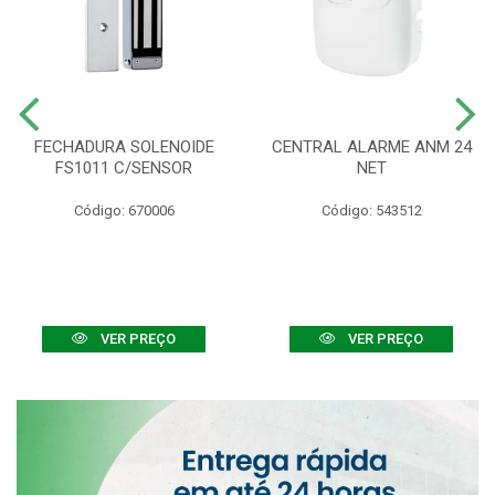
FECHADURA SOLENOIDE
CENTRAL ALARME ANM 24
FS1011 C/SENSOR
NET
Código: 670006
Código: 543512
VER PREÇO
VER PREÇO