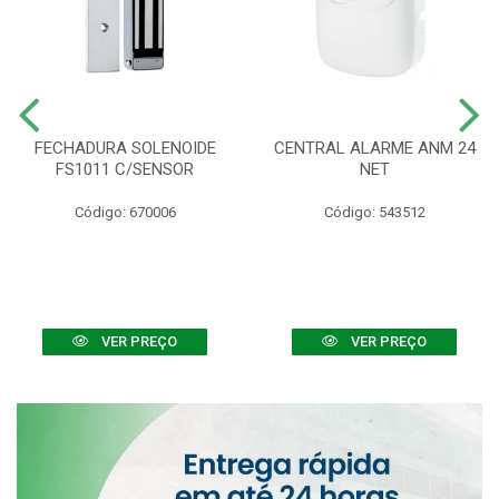
FECHADURA SOLENOIDE
CENTRAL ALARME ANM 24
FS1011 C/SENSOR
NET
Código: 670006
Código: 543512
VER PREÇO
VER PREÇO