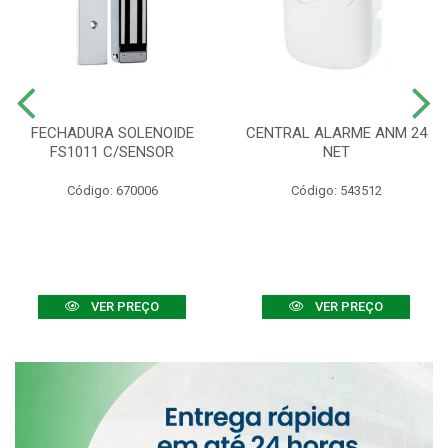
FECHADURA SOLENOIDE
CENTRAL ALARME ANM 24
FS1011 C/SENSOR
NET
Código: 670006
Código: 543512
VER PREÇO
VER PREÇO