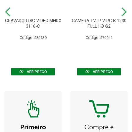
GRAVADOR DIG VIDEO MHDX
CAMERA TV IP VIPC B 1230
3116-C
FULL HD G2
Código: 580130
Código: 570041
VER PREÇO
VER PREÇO