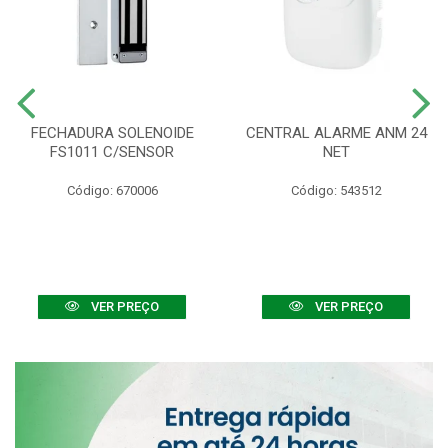
FECHADURA SOLENOIDE
CENTRAL ALARME ANM 24
FS1011 C/SENSOR
NET
Código: 670006
Código: 543512
VER PREÇO
VER PREÇO