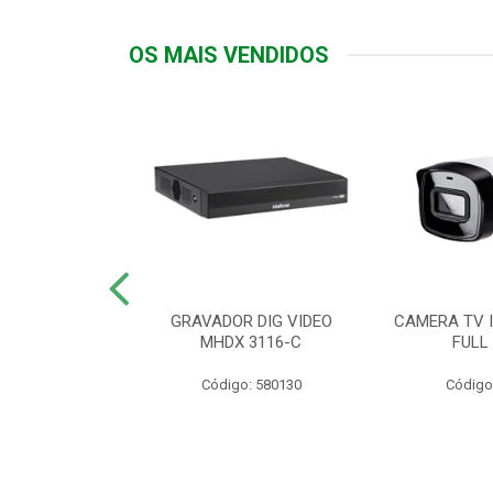
OS MAIS VENDIDOS
TTIV 600VA-
GRAVADOR DIG VIDEO
CAMERA TV I
20V
MHDX 3116-C
FULL
: 822200
Código: 580130
Código