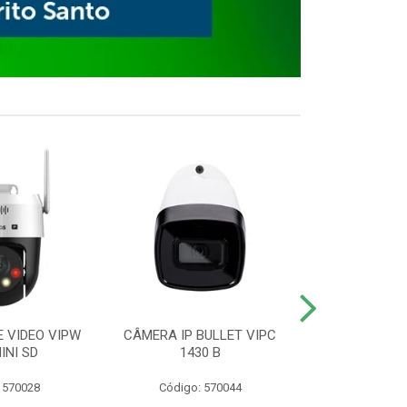
E VIDEO VIPW
CÂMERA IP BULLET VIPC
GRAVADOR 
INI SD
1430 B
MHDX 3
 570028
Código: 570044
Código: