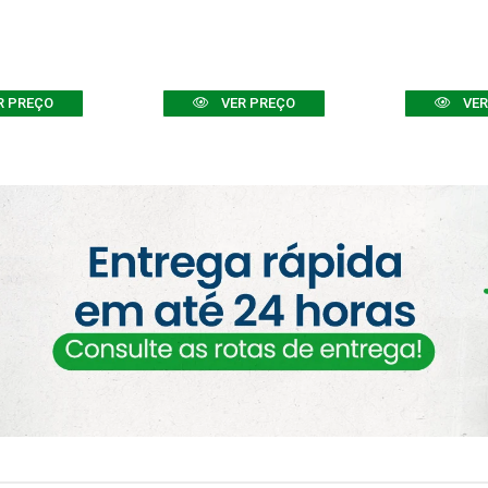
R PREÇO
VER PREÇO
VER