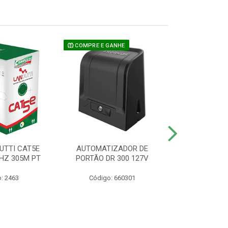
COMPRE E GANHE
UTTI CAT5E
AUTOMATIZADOR DE
CAMERA P/ S
HZ 305M PT
PORTÃO DR 300 127V
1220 BU
: 2463
Código: 660301
Código: