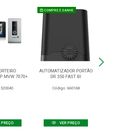
COMPRE E GANHE
ORTEIRO
AUTOMATIZADOR PORTÃO
SENSOR ATIVO
IP MVW 7070+
DR 350 FAST BI
 520040
Código: 660168
Código:
 PREÇO
VER PREÇO
VER