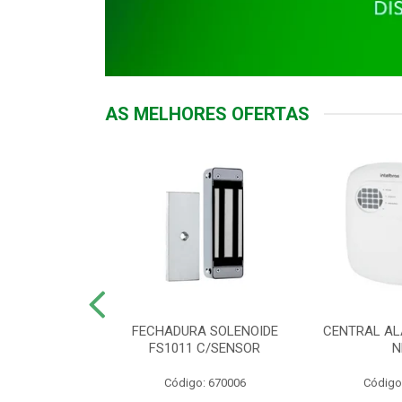
AS MELHORES OFERTAS
DOR ACESSO
FECHADURA SOLENOIDE
CENTRAL AL
 5531 MF EX
FS1011 C/SENSOR
N
: 900018
Código: 670006
Código