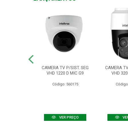
TV VHD 3520 D
CAMERA TV P/SIST. SEG
CAMERA TV 
 COLOR+
VHD 1220 D MIC G9
VHD 320
: 560108
Código: 560175
Código
R PREÇO
VER PREÇO
VE