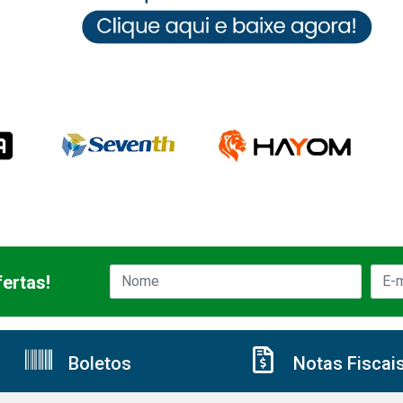
ertas!
Boletos
Notas Fiscai