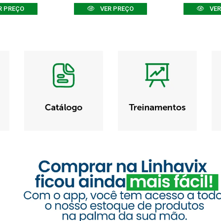
R PREÇO
VER PREÇO
VER