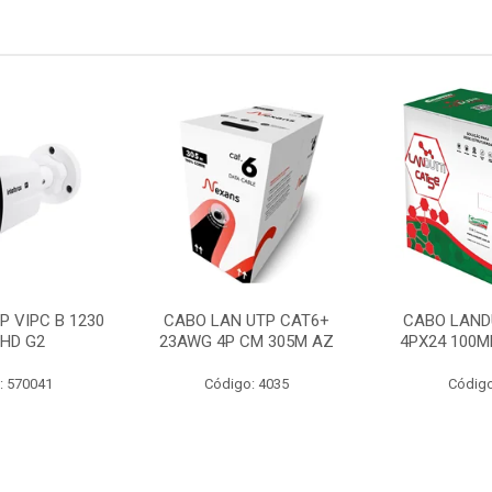
P VIPC B 1230
CABO LAN UTP CAT6+
CABO LAND
 HD G2
23AWG 4P CM 305M AZ
4PX24 100M
: 570041
Código: 4035
Código