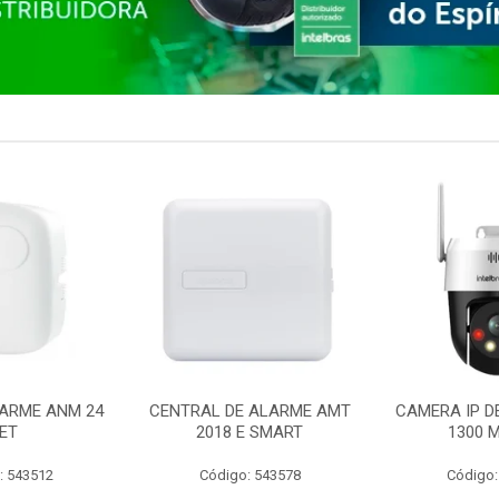
ARME ANM 24
CENTRAL DE ALARME AMT
CAMERA IP D
ET
2018 E SMART
1300 M
: 543512
Código: 543578
Código: