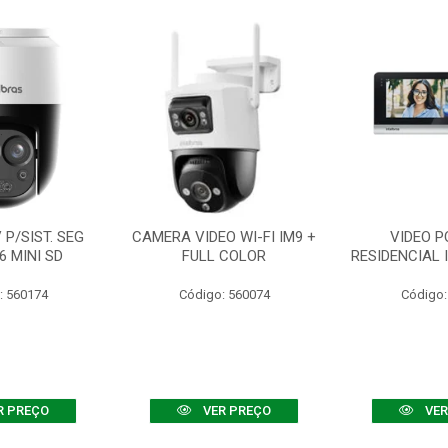
P/SIST. SEG
CAMERA VIDEO WI-FI IM9 +
VIDEO P
6 MINI SD
FULL COLOR
RESIDENCIAL 
: 560174
Código: 560074
Código:
R PREÇO
VER PREÇO
VER