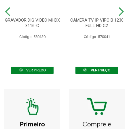
GRAVADOR DIG VIDEO MHDX
CAMERA TV IP VIPC B 1230
3116-C
FULL HD G2
Código: 580130
Código: 570041
VER PREÇO
VER PREÇO