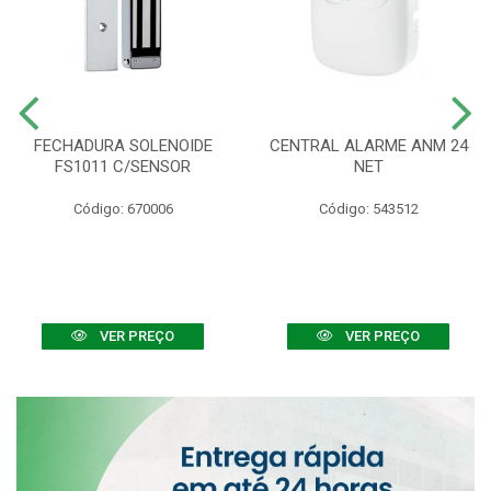
FECHADURA SOLENOIDE
CENTRAL ALARME ANM 24
FS1011 C/SENSOR
NET
Código: 670006
Código: 543512
VER PREÇO
VER PREÇO