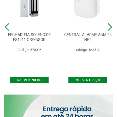
FECHADURA SOLENOIDE
CENTRAL ALARME ANM 24
FS1011 C/SENSOR
NET
Código: 670006
Código: 543512
VER PREÇO
VER PREÇO