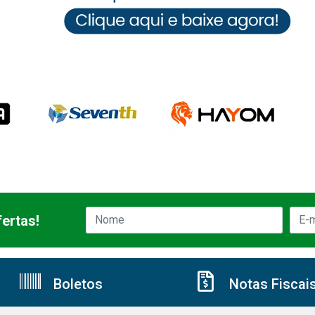
ertas!
Boletos
Notas Fiscai