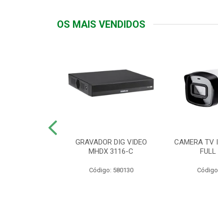
OS MAIS VENDIDOS
TTIV 600VA-
GRAVADOR DIG VIDEO
CAMERA TV I
20V
MHDX 3116-C
FULL
: 822200
Código: 580130
Código