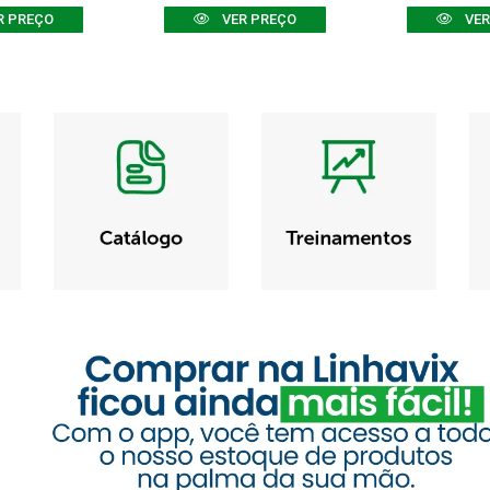
R PREÇO
VER PREÇO
VER