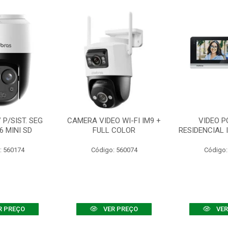
P/SIST. SEG
CAMERA VIDEO WI-FI IM9 +
VIDEO P
6 MINI SD
FULL COLOR
RESIDENCIAL 
: 560174
Código: 560074
Código:
R PREÇO
VER PREÇO
VER