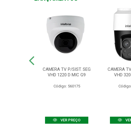
TV VHD 3520 D
CAMERA TV P/SIST. SEG
CAMERA TV 
 COLOR+
VHD 1220 D MIC G9
VHD 320
: 560108
Código: 560175
Código
R PREÇO
VER PREÇO
VE