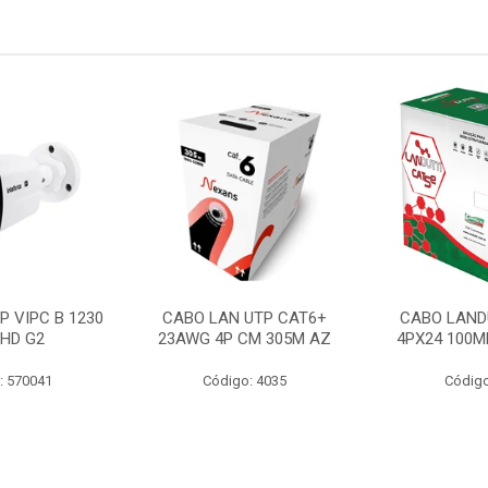
P VIPC B 1230
CABO LAN UTP CAT6+
CABO LAND
 HD G2
23AWG 4P CM 305M AZ
4PX24 100M
: 570041
Código: 4035
Código