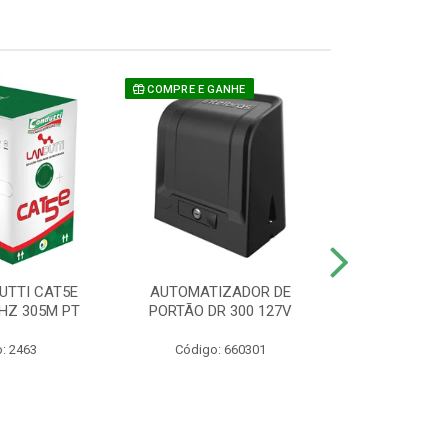
COMPRE E GANHE
UTTI CAT5E
AUTOMATIZADOR DE
CAMERA P/ S
HZ 305M PT
PORTÃO DR 300 127V
1220 BU
: 2463
Código: 660301
Código: