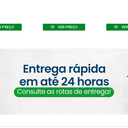
R PREÇO
VER PREÇO
VER