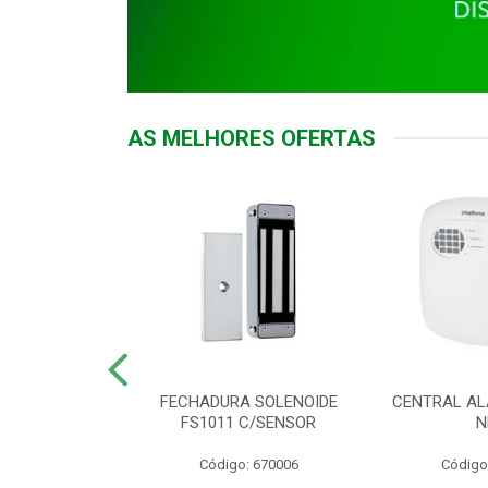
AS MELHORES OFERTAS
DOR ACESSO
FECHADURA SOLENOIDE
CENTRAL AL
 5531 MF EX
FS1011 C/SENSOR
N
: 900018
Código: 670006
Código