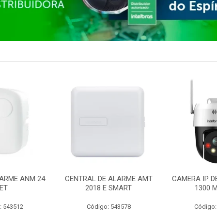
ARME ANM 24
CENTRAL DE ALARME AMT
CAMERA IP D
ET
2018 E SMART
1300 M
: 543512
Código: 543578
Código: