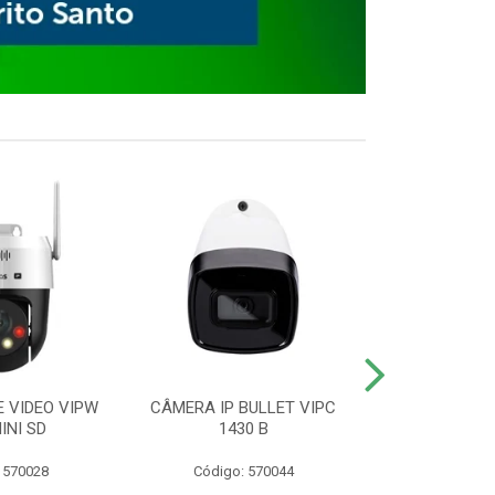
E VIDEO VIPW
CÂMERA IP BULLET VIPC
GRAVADOR 
INI SD
1430 B
MHDX 3
 570028
Código: 570044
Código: